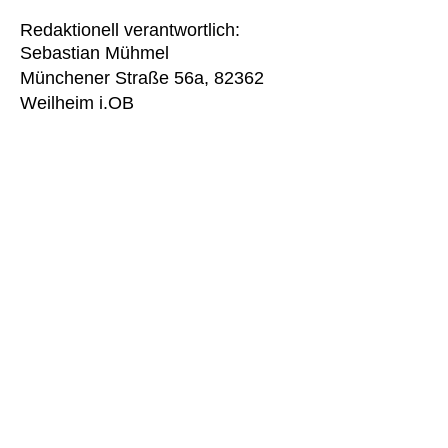
Redaktionell verantwortlich:
Sebastian Mühmel
Münchener Straße 56a, 82362
Weilheim i.OB
Fotos:
Norbert Maier
Jörg Stumpf
Adobe Stock
Quelle:
e-recht24.de
© 2025 / MÜHMEL + STUMPF GmbH
MÜHMEL + STUMPF GmbH
Paradeisstr. 83,
82362 Weilheim i.OB